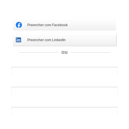
Preencha os seus dados
Entraremos em contato para agendar a sua visita
Preencher com Facebook
Preencher com LinkedIn
ou
Nome*
Email*
11 + 8 = ?
Exemplo: A nossa empresa está comprometida a proteger e
respeitar sua privacidade, utilizaremos seus dados apenas